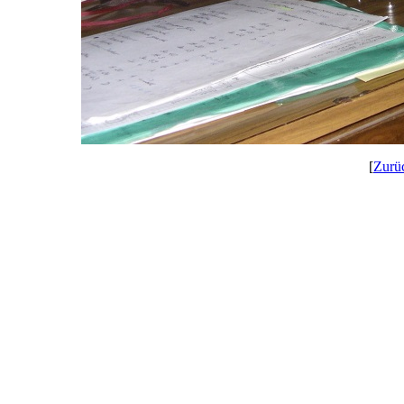
[
Zurü