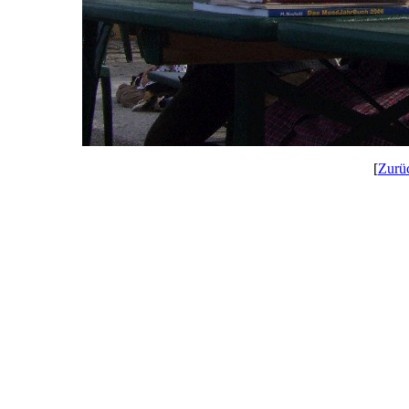
[
Zurü