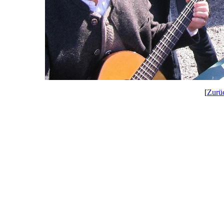
[
Zurü