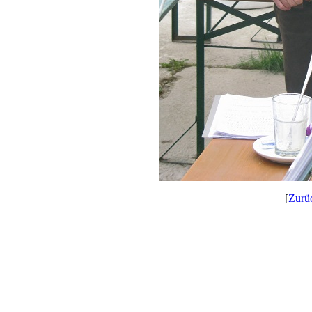
[
Zurü