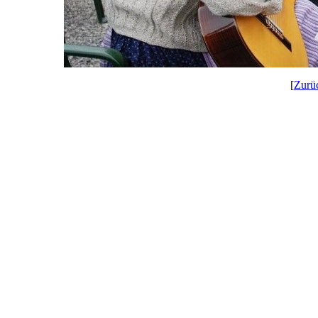
[
Zurü